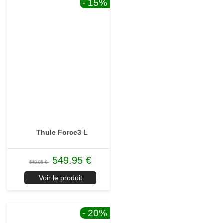
- 15
%
Thule Force3 L
549.95 €
649.95 €
Voir le produit
- 20
%