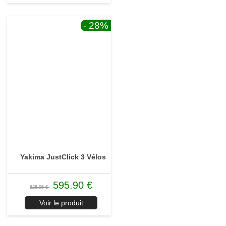
- 28
%
Yakima JustClick 3 Vélos
595.90 €
825.95 €
Voir le produit