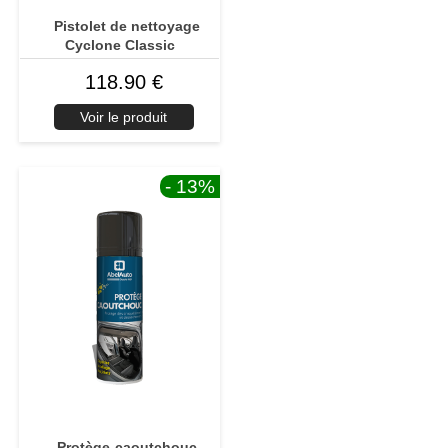
Pistolet de nettoyage
Cyclone Classic
118.90 €
Voir le produit
- 13
%
Protège-caoutchouc