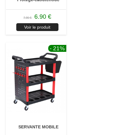
6.90 €
7.90 €
Voir le produit
- 21
%
SERVANTE MOBILE