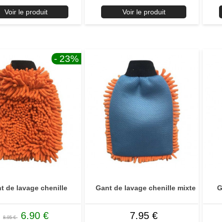
Voir le produit
Voir le produit
- 23
%
t de lavage chenille
Gant de lavage chenille mixte
G
6.90 €
7.95 €
8.95 €