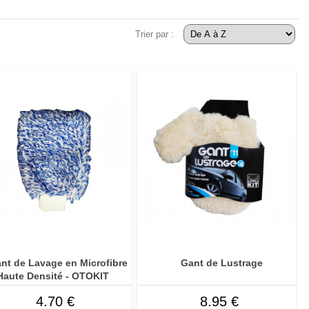
u
on
lave-glaces
film solaire
outillage à main
plastiques extérieurs
outillage auto
Trier par :
arrimage
rénovation phares
réparation échappement
toiles et tissus extérieurs
nels
age
rie
nt de Lavage en Microfibre
Gant de Lustrage
Haute Densité - OTOKIT
4.70 €
8.95 €