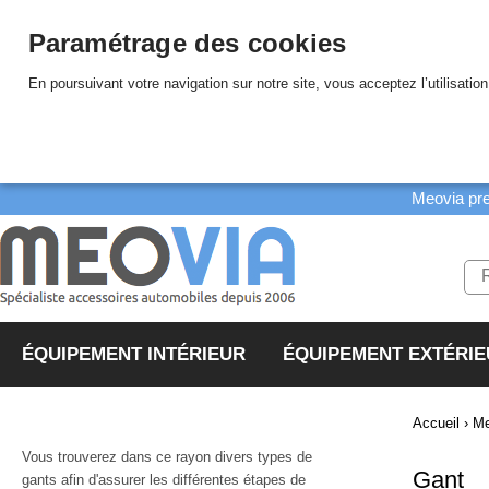
Paramétrage des cookies
En poursuivant votre navigation sur notre site, vous acceptez l’utilisatio
Meovia pr
ÉQUIPEMENT INTÉRIEUR
ÉQUIPEMENT EXTÉRIE
lavage
protection
accessoires
barres de toit
marques
produits hiver
polissage
confort
coffre et galerie
abelauto
bache de protection
accessoires de lavage
holts
grille pare-chien
polissage manuel
coussin, cale-nuque
chaînes neige
coffre arrière
grand public
Accueil
›
M
accessoires audio
protection carrosserie
dégoudronannt
accessoires hiver
polissage mécanique
prestige
couvre siège
coffre de toit
Vous trouverez dans ce rayon divers types de
Gant
accessoires d'agrement
demoustiqueur
porte skis
pro
couvre volant
galerie de toit
gants afin d'assurer les différentes étapes de