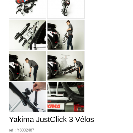
Yakima JustClick 3 Vélos
ref : Y8002487