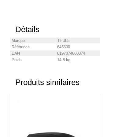
Détails
Marque
THULE
Référence
645600
EAN
0197074660374
Poids
14.8 kg
Produits similaires