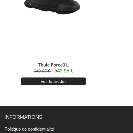
nt
Thule Force3 L
Thule For
549.95 €
649.95 €
Voir le produit
V
INFORMATIONS
Politique de confidentialité