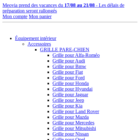
Meovia prend des vacances du
17/08 au 21/08
- Les délais de
préparation seront rallongés
Mon compte
Mon panier
Équipement intérieur
Accessoires
GRILLE PARE-CHIEN
Grille pour Alfa-Roméo
Grille pour Audi
Grille pour Bmw
Grille pour Fiat
Grille pour Ford
Grille pour Honda
Grille pour Hyundai
Grille pour Jaguar
Grille pour Jeep
Grille pour Kia
Grille pour Land Rover
Grille pour Mazda
Grille pour Mercedes
Grille pour Mitsubishi
Grille pour Nissan
Grille pour Opel