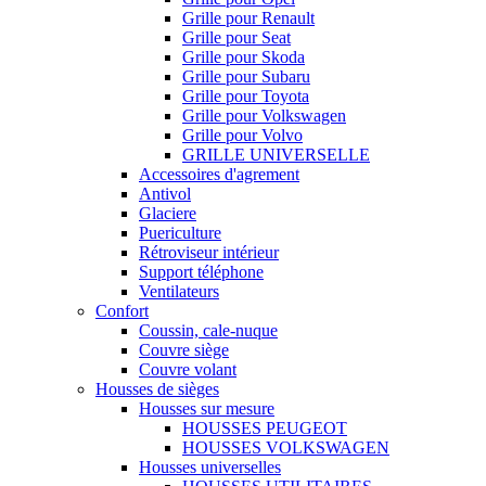
Grille pour Renault
Grille pour Seat
Grille pour Skoda
Grille pour Subaru
Grille pour Toyota
Grille pour Volkswagen
Grille pour Volvo
GRILLE UNIVERSELLE
Accessoires d'agrement
Antivol
Glaciere
Puericulture
Rétroviseur intérieur
Support téléphone
Ventilateurs
Confort
Coussin, cale-nuque
Couvre siège
Couvre volant
Housses de sièges
Housses sur mesure
HOUSSES PEUGEOT
HOUSSES VOLKSWAGEN
Housses universelles