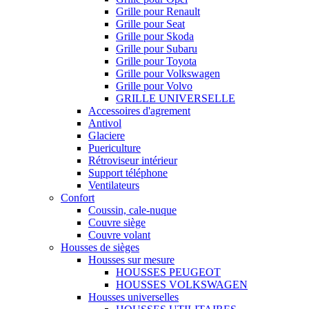
Grille pour Renault
Grille pour Seat
Grille pour Skoda
Grille pour Subaru
Grille pour Toyota
Grille pour Volkswagen
Grille pour Volvo
GRILLE UNIVERSELLE
Accessoires d'agrement
Antivol
Glaciere
Puericulture
Rétroviseur intérieur
Support téléphone
Ventilateurs
Confort
Coussin, cale-nuque
Couvre siège
Couvre volant
Housses de sièges
Housses sur mesure
HOUSSES PEUGEOT
HOUSSES VOLKSWAGEN
Housses universelles