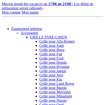
Meovia prend des vacances du
17/08 au 21/08
- Les délais de
préparation seront rallongés
Mon compte
Mon panier
Équipement intérieur
Accessoires
GRILLE PARE-CHIEN
Grille pour Alfa-Roméo
Grille pour Audi
Grille pour Bmw
Grille pour Fiat
Grille pour Ford
Grille pour Honda
Grille pour Hyundai
Grille pour Jaguar
Grille pour Jeep
Grille pour Kia
Grille pour Land Rover
Grille pour Mazda
Grille pour Mercedes
Grille pour Mitsubishi
Grille pour Nissan
Grille pour Opel