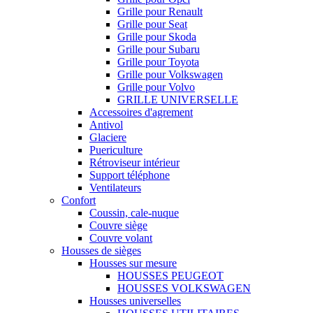
Grille pour Renault
Grille pour Seat
Grille pour Skoda
Grille pour Subaru
Grille pour Toyota
Grille pour Volkswagen
Grille pour Volvo
GRILLE UNIVERSELLE
Accessoires d'agrement
Antivol
Glaciere
Puericulture
Rétroviseur intérieur
Support téléphone
Ventilateurs
Confort
Coussin, cale-nuque
Couvre siège
Couvre volant
Housses de sièges
Housses sur mesure
HOUSSES PEUGEOT
HOUSSES VOLKSWAGEN
Housses universelles