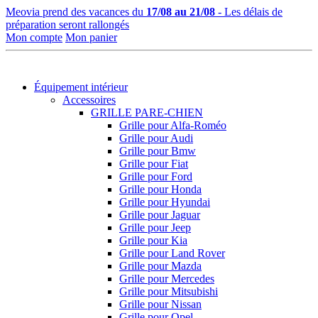
Meovia prend des vacances du
17/08 au 21/08
- Les délais de
préparation seront rallongés
Mon compte
Mon panier
Équipement intérieur
Accessoires
GRILLE PARE-CHIEN
Grille pour Alfa-Roméo
Grille pour Audi
Grille pour Bmw
Grille pour Fiat
Grille pour Ford
Grille pour Honda
Grille pour Hyundai
Grille pour Jaguar
Grille pour Jeep
Grille pour Kia
Grille pour Land Rover
Grille pour Mazda
Grille pour Mercedes
Grille pour Mitsubishi
Grille pour Nissan
Grille pour Opel