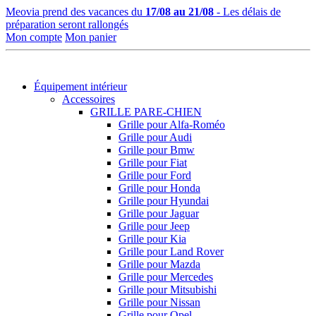
Meovia prend des vacances du
17/08 au 21/08
- Les délais de
préparation seront rallongés
Mon compte
Mon panier
Équipement intérieur
Accessoires
GRILLE PARE-CHIEN
Grille pour Alfa-Roméo
Grille pour Audi
Grille pour Bmw
Grille pour Fiat
Grille pour Ford
Grille pour Honda
Grille pour Hyundai
Grille pour Jaguar
Grille pour Jeep
Grille pour Kia
Grille pour Land Rover
Grille pour Mazda
Grille pour Mercedes
Grille pour Mitsubishi
Grille pour Nissan
Grille pour Opel