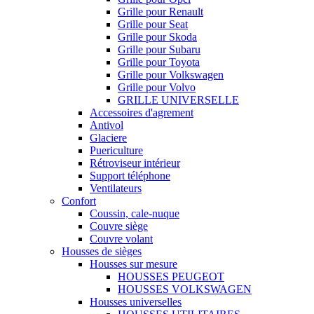
Grille pour Renault
Grille pour Seat
Grille pour Skoda
Grille pour Subaru
Grille pour Toyota
Grille pour Volkswagen
Grille pour Volvo
GRILLE UNIVERSELLE
Accessoires d'agrement
Antivol
Glaciere
Puericulture
Rétroviseur intérieur
Support téléphone
Ventilateurs
Confort
Coussin, cale-nuque
Couvre siège
Couvre volant
Housses de sièges
Housses sur mesure
HOUSSES PEUGEOT
HOUSSES VOLKSWAGEN
Housses universelles