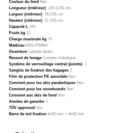
Couleur du fond
Noir
Longueur (intérieur)
135 (125) cm
Largeur (intérieur)
78 (70) cm
Hauteur (intérieur)
37 (33) cm
Capacité L
330
Poids kg
11
Charge maximale kg
75
Matériau
ABS+PMMA
Ouverture
Latérale droite
Ressort de levage
Compas métallique
Système de verrouillage central (points)
2
Sangles de fixation des bagages
2
Film de protection PE amovible
Non
Convient pour les skis paraboliques
Non
Convient pour les snowboards
Non
Convient aux skis de fond
Non
Années de garantie
3
TÜV approuvé
Oui
Barre de toit fixation
4x60 mm + 4x92 mm