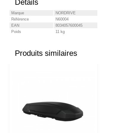
Détails
Marque
NORDRIVE
Référence
N60004
EAN
8034057600045
Poids
11 kg
Produits similaires