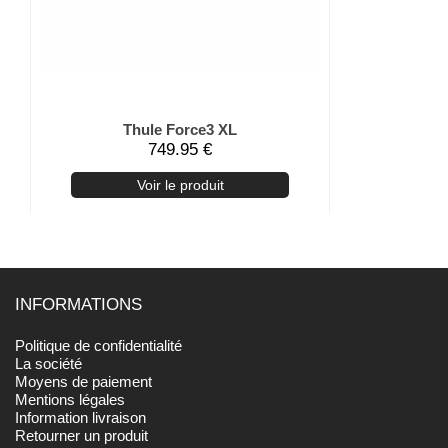
Thule Force3 XL
Thule Motio
749.95 €
Voir le produit
V
INFORMATIONS
Politique de confidentialité
La société
Moyens de paiement
Mentions légales
Information livraison
Retourner un produit